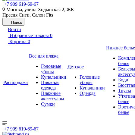
+7 909 619-69-67
Москва, улица Ходынская 2, ЖК
Пресня Сити, Салон Fits
Поиск
Войти
Избранные товары
0
Корзина
0
Нижнее белье
Все для пляжа
Компле
белья
Головные
Детское
Бельевы
уборы
аксессу
Купальники
Головные
Боди
Распродажа
Пляжная
уборы
Бюстгал
одежда
Купальники
Трусы
Пляжные
Одежда
Утягив
аксессуары
белье
Сумки
Эротиче
белье
+7 909 619-69-67