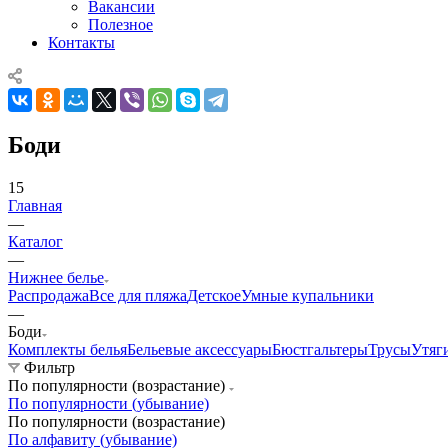
Вакансии
Полезное
Контакты
Боди
15
Главная
—
Каталог
—
Нижнее белье
Распродажа
Все для пляжа
Детское
Умные купальники
—
Боди
Комплекты белья
Бельевые аксессуары
Бюстгальтеры
Трусы
Утяг
Фильтр
По популярности (возрастание)
По популярности (убывание)
По популярности (возрастание)
По алфавиту (убывание)