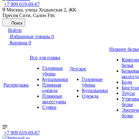
+7 909 619-69-67
Москва, улица Ходынская 2, ЖК
Пресня Сити, Салон Fits
Поиск
Войти
Избранные товары
0
Корзина
0
Нижнее белье
Все для пляжа
Компле
белья
Головные
Детское
Бельевы
уборы
аксессу
Купальники
Головные
Боди
Распродажа
Пляжная
уборы
Бюстгал
одежда
Купальники
Трусы
Пляжные
Одежда
Утягив
аксессуары
белье
Сумки
Эротиче
белье
+7 909 619-69-67