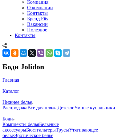
Компания
О компании
Контакты
Бренд Fits
Вакансии
Полезное
Контакты
Боди Jolidon
Главная
—
Каталог
—
Нижнее белье
Распродажа
Все для пляжа
Детское
Умные купальники
—
Боди
Комплекты белья
Бельевые
аксессуары
Бюстгальтеры
Трусы
Утягивающее
белье
Эротическое белье