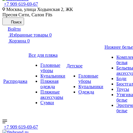
+7 909 619-69-67
Москва, улица Ходынская 2, ЖК
Пресня Сити, Салон Fits
Поиск
Войти
Избранные товары
0
Корзина
0
Нижнее белье
Все для пляжа
Компле
белья
Головные
Детское
Бельевы
уборы
аксессу
Купальники
Головные
Боди
Распродажа
Пляжная
уборы
Бюстгал
одежда
Купальники
Трусы
Пляжные
Одежда
Утягив
аксессуары
белье
Сумки
Эротиче
белье
+7 909 619-69-67