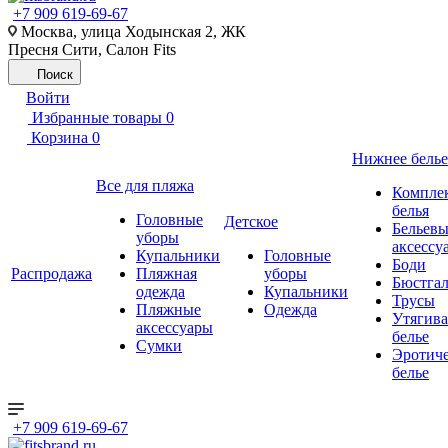
+7 909 619-69-67
Москва, улица Ходынская 2, ЖК
Пресня Сити, Салон Fits
Поиск
Войти
Избранные товары
0
Корзина
0
Нижнее белье
Все для пляжа
Компле
белья
Головные
Детское
Бельевы
уборы
аксессу
Купальники
Головные
Боди
Распродажа
Пляжная
уборы
Бюстгал
одежда
Купальники
Трусы
Пляжные
Одежда
Утягив
аксессуары
белье
Сумки
Эротиче
белье
+7 909 619-69-67