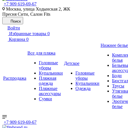
+7 909 619-69-67
Москва, улица Ходынская 2, ЖК
Пресня Сити, Салон Fits
Поиск
Войти
Избранные товары
0
Корзина
0
Нижнее белье
Все для пляжа
Компле
белья
Головные
Детское
Бельевы
уборы
аксессу
Купальники
Головные
Боди
Распродажа
Пляжная
уборы
Бюстгал
одежда
Купальники
Трусы
Пляжные
Одежда
Утягив
аксессуары
белье
Сумки
Эротиче
белье
+7 909 619-69-67