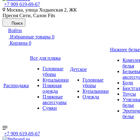
+7 909 619-69-67
Москва, улица Ходынская 2, ЖК
Пресня Сити, Салон Fits
Поиск
Войти
Избранные товары
0
Корзина
0
Нижнее белье
Все для пляжа
Компле
белья
Головные
Детское
Бельевы
уборы
аксессу
Купальники
Головные
Боди
Распродажа
Пляжная
уборы
Бюстгал
одежда
Купальники
Трусы
Пляжные
Одежда
Утягив
аксессуары
белье
Сумки
Эротиче
белье
+7 909 619-69-67