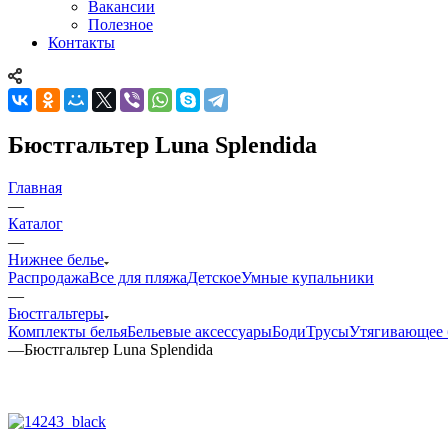
Вакансии
Полезное
Контакты
Бюстгальтер Luna Splendida
Главная
—
Каталог
—
Нижнее белье
Распродажа
Все для пляжа
Детское
Умные купальники
—
Бюстгальтеры
Комплекты белья
Бельевые аксессуары
Боди
Трусы
Утягивающее 
—
Бюстгальтер Luna Splendida