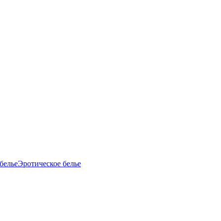
белье
Эротическое белье