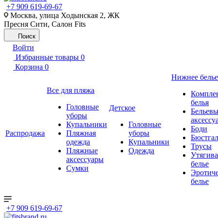
+7 909 619-69-67
Москва, улица Ходынская 2, ЖК
Пресня Сити, Салон Fits
Поиск
Войти
Избранные товары
0
Корзина
0
Нижнее белье
Все для пляжа
Компле
белья
Головные
Детское
Бельевы
уборы
аксессу
Купальники
Головные
Боди
Распродажа
Пляжная
уборы
Бюстгал
одежда
Купальники
Трусы
Пляжные
Одежда
Утягив
аксессуары
белье
Сумки
Эротиче
белье
+7 909 619-69-67