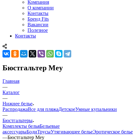
Компания
О компании
Контакты
Бренд Fits
Вакансии
Полезное
Контакты
Бюстгальтер Mey
Главная
—
Каталог
—
Нижнее белье
Распродажа
Все для пляжа
Детское
Умные купальники
—
Бюстгальтеры
Комплекты белья
Бельевые
аксессуары
Боди
Трусы
Утягивающее белье
Эротическое белье
—
Бюстгальтер Mey