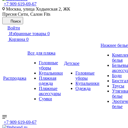
+7 909 619-69-67
Москва, улица Ходынская 2, ЖК
Пресня Сити, Салон Fits
Поиск
Войти
Избранные товары
0
Корзина
0
Нижнее белье
Все для пляжа
Компле
белья
Головные
Детское
Бельевы
уборы
аксессу
Купальники
Головные
Боди
Распродажа
Пляжная
уборы
Бюстгал
одежда
Купальники
Трусы
Пляжные
Одежда
Утягив
аксессуары
белье
Сумки
Эротиче
белье
+7 909 619-69-67