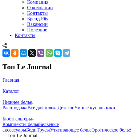
Компания
О компании
Контакты
Бренд Fits
Вакансии
Полезное
Контакты
Топ Le Journal
Главная
—
Каталог
—
Нижнее белье
Распродажа
Все для пляжа
Детское
Умные купальники
—
Бюстгальтеры
Комплекты белья
Бельевые
аксессуары
Боди
Трусы
Утягивающее белье
Эротическое белье
—
Топ Le Journal