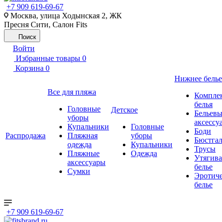
+7 909 619-69-67
Москва, улица Ходынская 2, ЖК
Пресня Сити, Салон Fits
Поиск
Войти
Избранные товары
0
Корзина
0
Нижнее белье
Все для пляжа
Компле
белья
Головные
Детское
Бельевы
уборы
аксессу
Купальники
Головные
Боди
Распродажа
Пляжная
уборы
Бюстгал
одежда
Купальники
Трусы
Пляжные
Одежда
Утягив
аксессуары
белье
Сумки
Эротиче
белье
+7 909 619-69-67