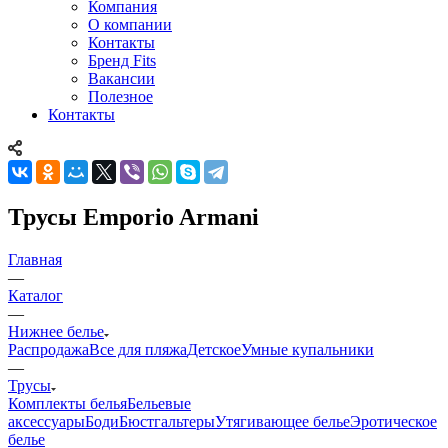
Компания
О компании
Контакты
Бренд Fits
Вакансии
Полезное
Контакты
Трусы Emporio Armani
Главная
—
Каталог
—
Нижнее белье
Распродажа
Все для пляжа
Детское
Умные купальники
—
Трусы
Комплекты белья
Бельевые
аксессуары
Боди
Бюстгальтеры
Утягивающее белье
Эротическое
белье