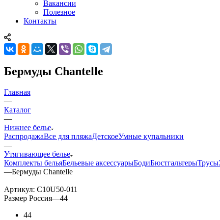
Вакансии
Полезное
Контакты
Бермуды Chantelle
Главная
—
Каталог
—
Нижнее белье
Распродажа
Все для пляжа
Детское
Умные купальники
—
Утягивающее белье
Комплекты белья
Бельевые аксессуары
Боди
Бюстгальтеры
Трусы
—
Бермуды Chantelle
Артикул:
C10U50-011
Размер Россия
—
44
44