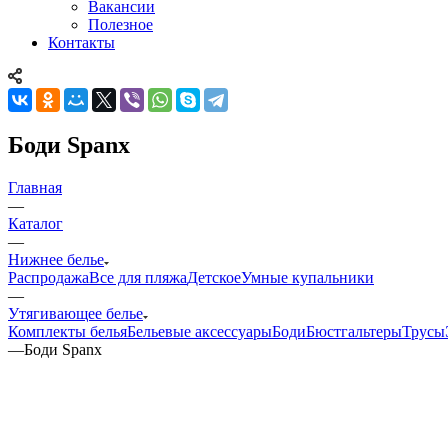
Вакансии
Полезное
Контакты
Боди Spanx
Главная
—
Каталог
—
Нижнее белье
Распродажа
Все для пляжа
Детское
Умные купальники
—
Утягивающее белье
Комплекты белья
Бельевые аксессуары
Боди
Бюстгальтеры
Трусы
—
Боди Spanx