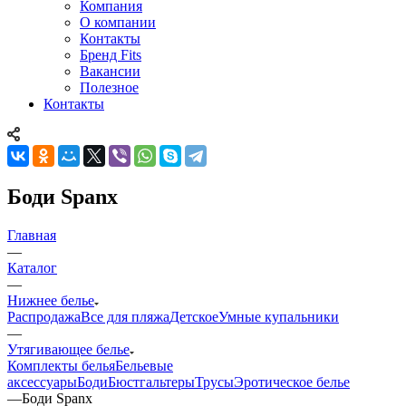
Компания
О компании
Контакты
Бренд Fits
Вакансии
Полезное
Контакты
Боди Spanx
Главная
—
Каталог
—
Нижнее белье
Распродажа
Все для пляжа
Детское
Умные купальники
—
Утягивающее белье
Комплекты белья
Бельевые
аксессуары
Боди
Бюстгальтеры
Трусы
Эротическое белье
—
Боди Spanx