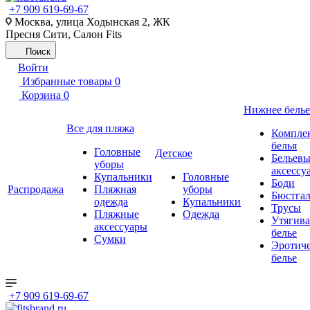
+7 909 619-69-67
Москва, улица Ходынская 2, ЖК
Пресня Сити, Салон Fits
Поиск
Войти
Избранные товары
0
Корзина
0
Нижнее белье
Все для пляжа
Компле
белья
Головные
Детское
Бельевы
уборы
аксессу
Купальники
Головные
Боди
Распродажа
Пляжная
уборы
Бюстгал
одежда
Купальники
Трусы
Пляжные
Одежда
Утягив
аксессуары
белье
Сумки
Эротиче
белье
+7 909 619-69-67