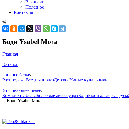
Вакансии
Полезное
Контакты
Боди Ysabel Mora
Главная
—
Каталог
—
Нижнее белье
Распродажа
Все для пляжа
Детское
Умные купальники
—
Утягивающее белье
Комплекты белья
Бельевые аксессуары
Боди
Бюстгальтеры
Трусы
—
Боди Ysabel Mora