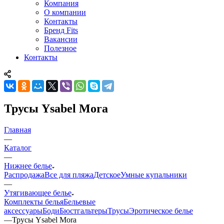
Компания
О компании
Контакты
Бренд Fits
Вакансии
Полезное
Контакты
Трусы Ysabel Mora
Главная
—
Каталог
—
Нижнее белье
Распродажа
Все для пляжа
Детское
Умные купальники
—
Утягивающее белье
Комплекты белья
Бельевые
аксессуары
Боди
Бюстгальтеры
Трусы
Эротическое белье
—
Трусы Ysabel Mora