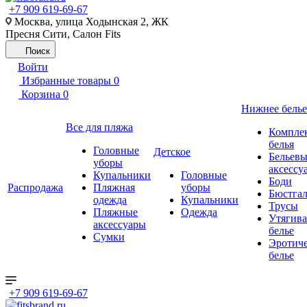
+7 909 619-69-67
Москва, улица Ходынская 2, ЖК
Пресня Сити, Салон Fits
Поиск
Войти
Избранные товары
0
Корзина
0
Нижнее белье
Все для пляжа
Компле
белья
Головные
Детское
Бельевы
уборы
аксессу
Купальники
Головные
Боди
Распродажа
Пляжная
уборы
Бюстгал
одежда
Купальники
Трусы
Пляжные
Одежда
Утягив
аксессуары
белье
Сумки
Эротиче
белье
+7 909 619-69-67