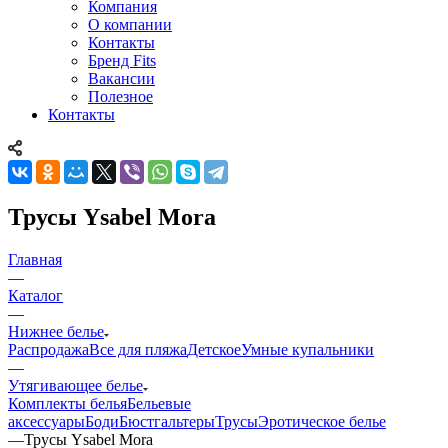
Компания
О компании
Контакты
Бренд Fits
Вакансии
Полезное
Контакты
Трусы Ysabel Mora
Главная
—
Каталог
—
Нижнее белье
Распродажа
Все для пляжа
Детское
Умные купальники
—
Утягивающее белье
Комплекты белья
Бельевые
аксессуары
Боди
Бюстгальтеры
Трусы
Эротическое белье
—
Трусы Ysabel Mora