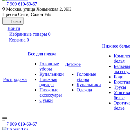
+7 909 619-69-67
Москва, улица Ходынская 2, ЖК
Пресня Сити, Салон Fits
Поиск
Войти
Избранные товары
0
Корзина
0
Нижнее белье
Все для пляжа
Компле
белья
Головные
Детское
Бельевы
уборы
аксессу
Купальники
Головные
Боди
Распродажа
Пляжная
уборы
Бюстгал
одежда
Купальники
Трусы
Пляжные
Одежда
Утягив
аксессуары
белье
Сумки
Эротиче
белье
+7 909 619-69-67