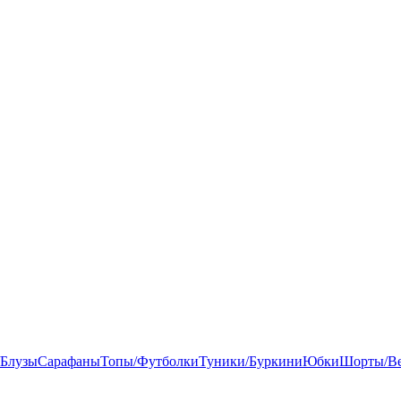
/Блузы
Сарафаны
Топы/Футболки
Туники/Буркини
Юбки
Шорты/Ве