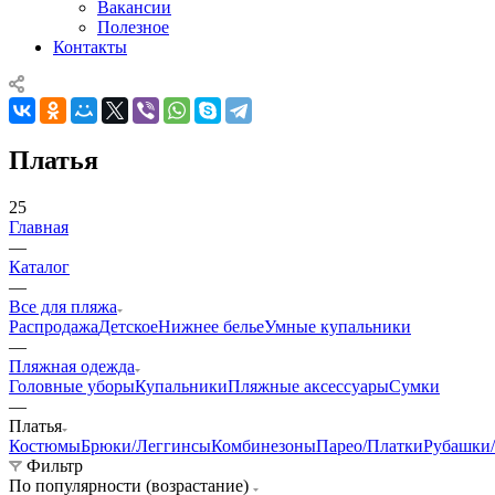
Вакансии
Полезное
Контакты
Платья
25
Главная
—
Каталог
—
Все для пляжа
Распродажа
Детское
Нижнее белье
Умные купальники
—
Пляжная одежда
Головные уборы
Купальники
Пляжные аксессуары
Сумки
—
Платья
Костюмы
Брюки/Леггинсы
Комбинезоны
Парео/Платки
Рубашки
Фильтр
По популярности (возрастание)